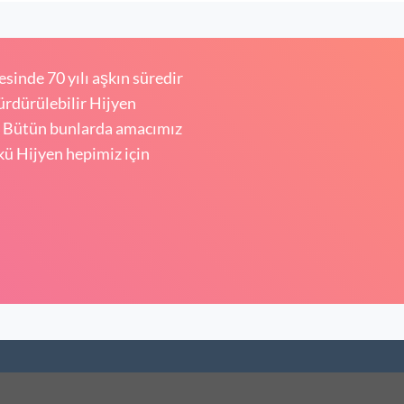
sinde 70 yılı aşkın süredir
sürdürülebilir Hijyen
. Bütün bunlarda amacımız
kü Hijyen hepimiz için