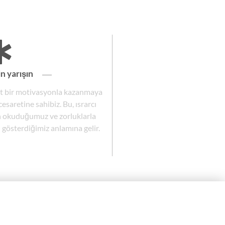
in yarışın
et bir motivasyonla kazanmaya
cesaretine sahibiz. Bu, ısrarcı
n okuduğumuz ve zorluklarla
gösterdiğimiz anlamına gelir.