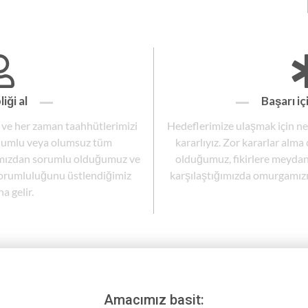
iği al
Başarı iç
ve her zaman taahhütlerimizi
Hedeflerimize ulaşmak için n
 olumlu veya olumsuz tüm
kararlıyız. Zor kararlar alma 
ımızdan sorumlu olduğumuz ve
olduğumuz, fikirlere meyda
sorumluluğunu üstlendiğimiz
karşılaştığımızda omurgamızı 
a gelir.
Amacımız basit: