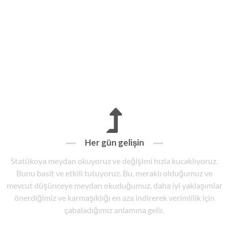
Her gün gelişin
Statükoya meydan okuyoruz ve değişimi hızla kucaklıyoruz.
Bunu basit ve etkili tutuyoruz. Bu, meraklı olduğumuz ve
mevcut düşünceye meydan okuduğumuz, daha iyi yaklaşımlar
önerdiğimiz ve karmaşıklığı en aza indirerek verimlilik için
çabaladığımız anlamına gelir.