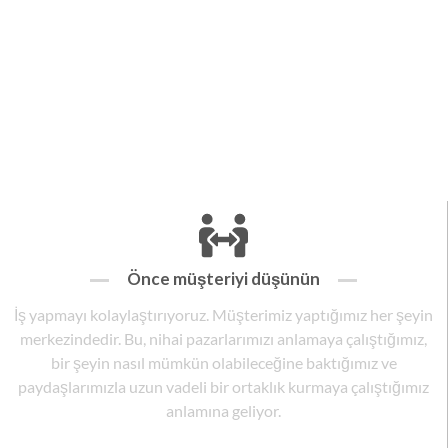
Önce müşteriyi düşünün
İş yapmayı kolaylaştırıyoruz. Müşterimiz yaptığımız her şeyin
merkezindedir. Bu, nihai pazarlarımızı anlamaya çalıştığımız,
bir şeyin nasıl mümkün olabileceğine baktığımız ve
paydaşlarımızla uzun vadeli bir ortaklık kurmaya çalıştığımız
anlamına geliyor.