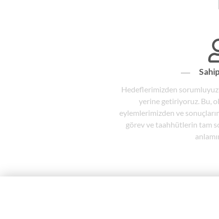
Sahipl
Hedeflerimizden sorumluyuz 
yerine getiriyoruz. Bu,
eylemlerimizden ve sonuçlar
görev ve taahhütlerin tam 
anlamın