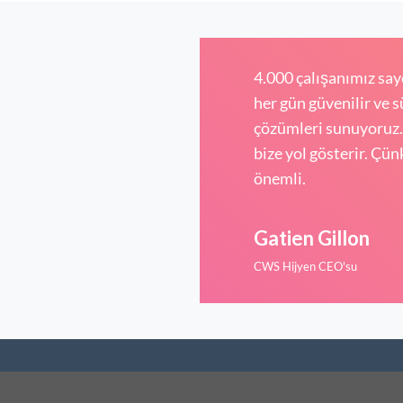
4.000 çalışanımız saye
her gün güvenilir ve 
çözümleri sunuyoruz
bize yol gösterir. Çün
önemli.
Gatien Gillon
CWS Hijyen CEO'su