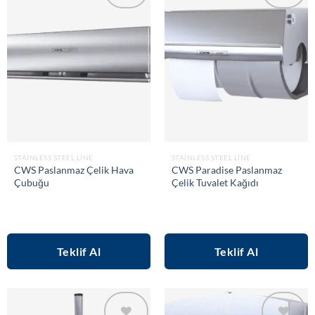
Add to
Add to
wishlist
wishlist
STAINLESS STEEL LINE
STAINLESS STEEL LINE
CWS Paslanmaz Çelik Hava
CWS Paradise Paslanmaz
Çubuğu
Çelik Tuvalet Kağıdı
Teklif Al
Teklif Al