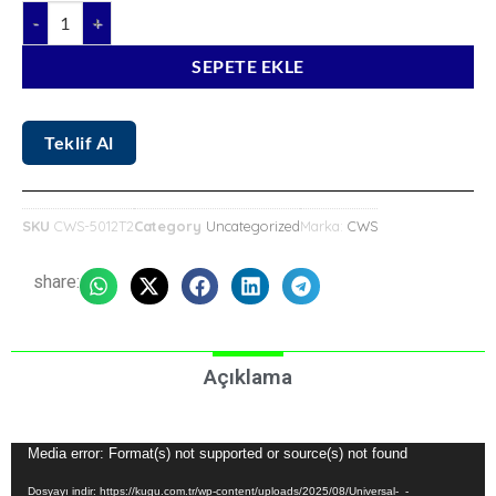
SEPETE EKLE
Teklif Al
SKU
CWS-5012T2
Category
Uncategorized
Marka:
CWS
share:
Açıklama
Video
Media error: Format(s) not supported or source(s) not found
oynatıcı
Dosyayı indir: https://kugu.com.tr/wp-content/uploads/2025/08/Universal-_-