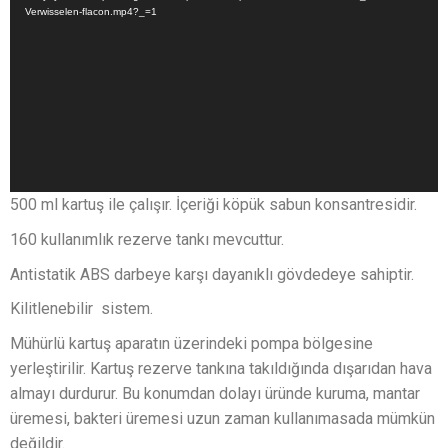
Verwisselen-flacon.mp4?_=1
500 ml kartuş ile çalışır. İçeriği köpük sabun konsantresidir.
160 kullanımlık rezerve tankı mevcuttur.
Antistatik ABS darbeye karşı dayanıklı gövdedeye sahiptir.
Kilitlenebilir sistem.
Mühürlü kartuş aparatın üzerindeki pompa bölgesine
yerleştirilir. Kartuş rezerve tankına takıldığında dışarıdan hava
almayı durdurur. Bu konumdan dolayı üründe kuruma, mantar
üremesi, bakteri üremesi uzun zaman kullanımasada mümkün
değildir.